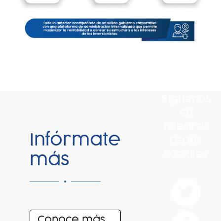
Síguenos
en
nuestras
Infórmate
redes
sociales
más
Conoce más