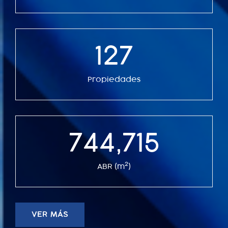
127
Propiedades
744,715
2
ABR (m
)
VER MÁS