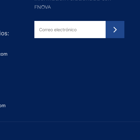
FNOVA
ios:
com
com